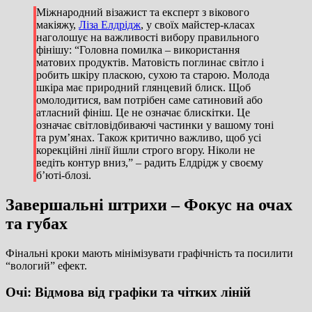
Міжнародний візажист та експерт з вікового
макіяжу,
Ліза Елдрідж
, у своїх майстер-класах
наголошує на важливості вибору правильного
фінішу: “Головна помилка – використання
матових продуктів. Матовість поглинає світло і
робить шкіру пласкою, сухою та старою. Молода
шкіра має природний глянцевий блиск. Щоб
омолодитися, вам потрібен саме сатиновий або
атласний фініш. Це не означає блискітки. Це
означає світловідбиваючі частинки у вашому тоні
та рум’янах. Також критично важливо, щоб усі
корекційні лінії йшли строго вгору. Ніколи не
ведіть контур вниз,” – радить Елдрідж у своєму
б’юті-блозі.
Завершальні штрихи – Фокус на очах
та губах
Фінальні кроки мають мінімізувати графічність та посилити
“вологий” ефект.
Очі: Відмова від графіки та чітких ліній