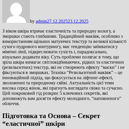
by
admin
27.12.2025
23.12.2025
З віком шкіра втрачає еластичність та природну вологу, а
зморшки стають глибшими. Традиційний макіяж, особливо з
використанням щільних матуючих текстур та великої кількості
сухого пудрового контурингу, має тенденцію забиватися у
мімічні лінії, підкреслювати сухість і, парадоксально,
візуально додавати віку. Суть проблеми полягає в тому, що
зріла шкіра вимагає світловідбиваючих, рідких та еластичних
(резильєнтних) текстур, які не створюють ефекту “маски” і не
фіксуються в зморшках. Техніка “Резильєнтний макіяж” – це
інноваційний підхід, що фокусується на ліфтинг-ефекті,
зволоженні та природному сяйві. Актуальність цієї теми
висока серед жінок, які прагнуть виглядати свіжо та сучасно.
Цей покроковий гід розкриє 5 ключових секретів, які
допоможуть вам досягти ефекту молодшого, “наповненого”
обличчя.
Підготовка та Основа – Секрет
“еластичної” шкіри