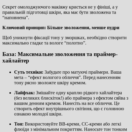
Секрет омолоджуючого макіяжу криється не у фініші, а у
правильній підготовці шкіри, яка має бути зволожена та
“наповнена”.
Ключовий принцип: Більше зволоження, менше пудри
Щоб уникнути фіксації тону у зморшках, необхідно створити
максимально гладке та вологе “полотно”.
База: Максимальне зволоження та праймер-
хайлайтер
Суть техніки:
Забудьте про матуючі праймери. Ваша
мета – “ефект вологого обличчя”. Перед нанесенням
тону рясно зволожте шкіру кремом.
Лайфхак:
Змішайте одну краплю рідкого хайлайтера
(без великих блискіток!) або праймера з ефектом сяйва з
вашим денним кремом. Нанесіть на все обличчя. Це
створить ефект внутрішнього світіння, що є головною
ознакою молодої шкіри.
Тон:
Використовуйте BB-креми, CC-креми або легкі
флюїди з мінімальним покриттям. Наносьте тон тонким