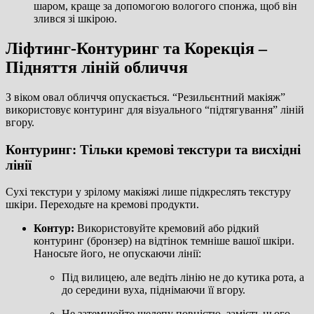
шаром, краще за допомогою вологого спонжа, щоб він
злився зі шкірою.
Ліфтинг-Контуринг та Корекція –
Підняття ліній обличчя
З віком овал обличчя опускається. “Резильєнтний макіяж”
використовує контуринг для візуального “підтягування” ліній
вгору.
Контуринг: Тільки кремові текстури та висхідні
лінії
Сухі текстури у зрілому макіяжі лише підкреслять текстуру
шкіри. Переходьте на кремові продукти.
Контур:
Використовуйте кремовий або рідкий
контуринг (бронзер) на відтінок темніше вашої шкіри.
Наносьте його, не опускаючи лінії:
Під вилицею, але ведіть лінію не до кутика рота, а
до середини вуха, піднімаючи її вгору.
Не затемнюйте щелепу повністю, замість цього