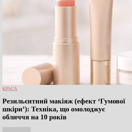
КРАСА
Резильєнтний макіяж (ефект ‘Гумової
шкіри’): Техніка, що омолоджує
обличчя на 10 років