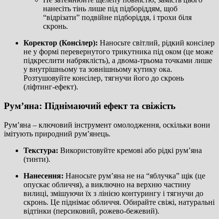
нанесіть тінь лише під підборіддям, щоб
“відрізати” подвійне підборіддя, і трохи біля
скронь.
Коректор (Консілер):
Наносьте світлий, рідкий консілер
не у формі перевернутого трикутника під оком (це може
підкреслити набряклість), а двома-трьома точками лише
у внутрішньому та зовнішньому кутику ока.
Розтушовуйте консілер, тягнучи його до скронь
(ліфтинг-ефект).
Рум’яна: Піднімаючий ефект та свіжість
Рум’яна – ключовий інструмент омолодження, оскільки вони
імітують природний рум’янець.
Текстура:
Використовуйте кремові або рідкі рум’яна
(тинти).
Нанесення:
Наносьте рум’яна не на “яблучка” щік (це
опускає обличчя), а виключно на верхню частину
вилиці, змішуючи їх з лінією контурингу і тягнучи до
скронь. Це піднімає обличчя. Обирайте свіжі, натуральні
відтінки (персиковий, рожево-бежевий).