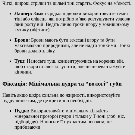
Чіткі, широкі стрілки та щільні тіні старять. Фокус на м’якості.
Лайнер:
Замість рідкої підводки використовуйте темні
тіні або олівець, які потрібно м’яко розтушувати уздовж
лінії росту вій. Ведіть лінію трохи вгору у зовнішньому
кутику (ліфтинг).
Брови:
Брови мають бути зачесані вгору та бути
максимально природними, але не надто тонкими. Тонкі
брови додають віку.
Туш:
Наносьте туш, концентруючись на коренях вій,
щоб створити ілюзію густоти, але не перевантажуйте
кінчики.
Фіксація: Мінімальна пудра та “вологі” губи
Навіть якщо шкіра схильна до жирності, використовуйте
пудру лише там, де це критично необхідно.
Пудра:
Використовуйте мінімальну кількість
мінеральної прозорої пудри і тільки у Т-зоні (лоб, ніс,
підборіддя). Наносьте її пухнастим пензлем, не
прибиваючи.