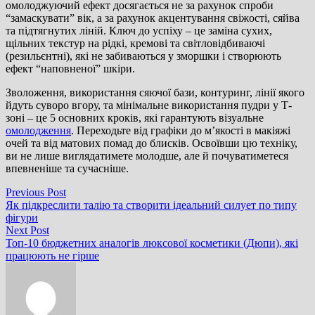
омолоджуючий ефект досягається не за рахунок спроби
“замаскувати” вік, а за рахунок акцентування свіжості, сяйва
та підтягнутих ліній. Ключ до успіху – це заміна сухих,
щільних текстур на рідкі, кремові та світловідбиваючі
(резильєнтні), які не забиваються у зморшки і створюють
ефект “наповненої” шкіри.
Зволоження, використання сяючої бази, контуринг, лінії якого
йдуть суворо вгору, та мінімальне використання пудри у Т-
зоні – це 5 основних кроків, які гарантують візуальне
омолодження
. Переходьте від графіки до м’якості в макіяжі
очей та від матових помад до блисків. Освоївши цю техніку,
ви не лише виглядатимете молодше, але й почуватиметеся
впевненіше та сучасніше.
Навігація
Previous
Previous Post
post:
Як підкреслити талію та створити ідеальний силует по типу
записів
фігури
Next
Next Post
post:
Топ-10 бюджетних аналогів люксової косметики (Дюпи), які
працюють не гірше