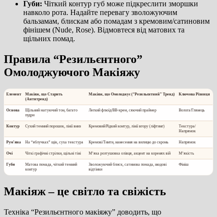
Губи:
Чіткий контур губ може підкреслити зморшки
навколо рота. Надайте перевагу зволожуючим
бальзамам, блискам або помадам з кремовим/сатиновим
фінішем (Nude, Rose). Відмовтеся від матових та
щільних помад.
Правила “Резильєнтного”
Омолоджуючого Макіяжу
Елемент
Макіяж, що Старить
Макіяж, що Омолоджує (“Резильєнтний” Тренд)
Ключова Різниця
(Антитренд)
Основа
Щільний матуючий тон, багато
Легкий флюїд/BB-крем, сяючий праймер
Волога/Глянець
пудри
Контур
Сухий темний порошок, лінії вниз
Кремовий/Рідкий контур, лінії вгору (ліфтинг)
Текстура/
Напрямок
Рум’яна
На “яблучках” щік, суха текстура
Кремові/Тинти, нанесення на вилицю до скронь
Напрямок
Очі
Чіткі графічні стрілки, щільні тіні
М’яка розтушовка олівця, акцент на коренях вій
М’якість
Губи
Матова помада, чіткий темний
Зволожуючий блиск, сатинова помада, нюдові
Фініш
контур
відтінки
Макіяж – це світло та свіжість
Техніка “Резильєнтного макіяжу” доводить, що